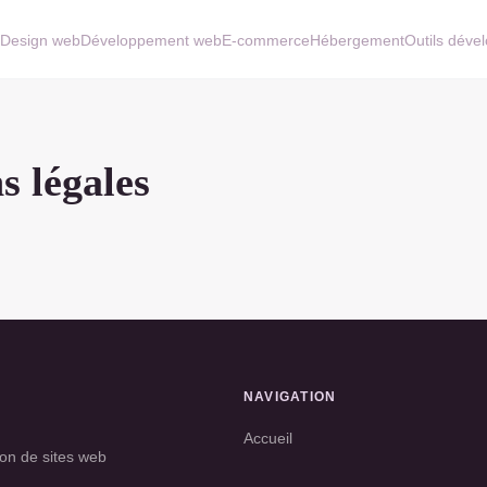
S
Design web
Développement web
E-commerce
Hébergement
Outils dév
s légales
NAVIGATION
Accueil
ion de sites web