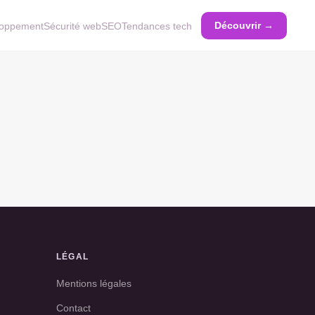
Découvrir →
eloppement
Sécurité web
SEO
Tendances tech
LÉGAL
Mentions légales
Contact